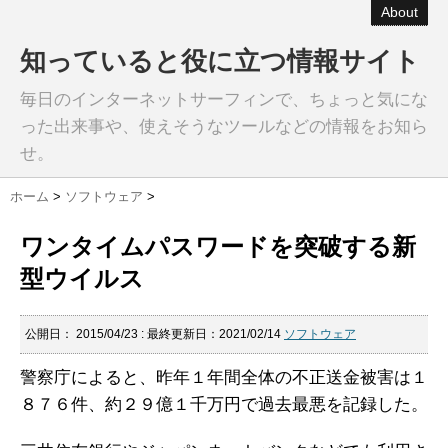
About
知っていると役に立つ情報サイト
毎日のインターネットサーフィンで、ちょっと気にな
った出来事や、使えそうなツールなどの情報をお知ら
せ。
ホーム
>
ソフトウェア
>
ワンタイムパスワードを突破する新
型ウイルス
公開日：
2015/04/23
: 最終更新日：2021/02/14
ソフトウェア
警察庁によると、昨年１年間全体の不正送金被害は１
８７６件、約２９億１千万円で過去最悪を記録した。